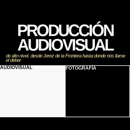
WEEDING DIVISION
PRODUCCIÓN
AUDIOVISUAL
de alto nivel, desde Jerez de la Frontera hasta donde nos llame
el deber
AUDIOVISUAL
FOTOGRAFÍA